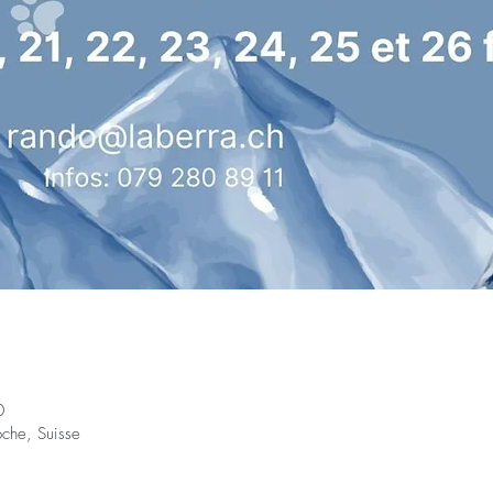
0
oche, Suisse